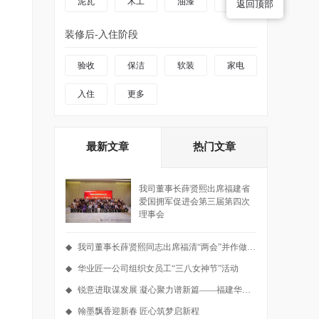
泥瓦
木工
油漆
更多
返回顶部
装修后-入住阶段
验收
保洁
软装
家电
入住
更多
最新文章
热门文章
我司董事长薛贤熙出席福建省
爱国拥军促进会第三届第四次
理事会
◆
我司董事长薛贤熙同志出席福清“两会”并作做大会发言
◆
华业匠一公司组织女员工“三八女神节”活动
◆
锐意进取谋发展 凝心聚力谱新篇——福建华业匠一装饰设计工程有限公司2025年度工作总结会议暨2026年度工作安排圆满召开
◆
翰墨飘香迎新春 匠心筑梦启新程