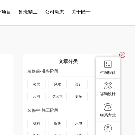
一项目
鲁班精工
公司动态
关于匠一
文章分类
装修前-准备阶段
咨询报价
验房
风水
设计
预算
咨询设计
合同
选公司
更多
装修中-施工阶段
联系方式
材料
拆改
水电
防水