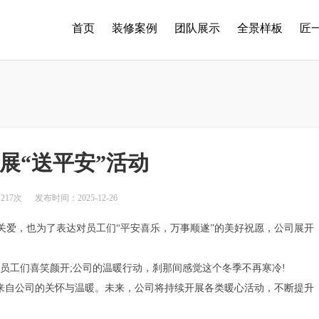
首页
装修案例
团队展示
全景样板
匠
展“送平安”活动
217次
发布时间：2025-12-26
关爱
，
也为了表达对员工们
“
平安喜乐，万事顺遂”的美好祝愿，公司展开
员工们喜笑颜开
;
公司的温暖行动
，刹那间感觉这个冬季不再寒冷
!
来自公司的关怀与温暖。未来，公司将持续开展各类暖心活动，不断提升