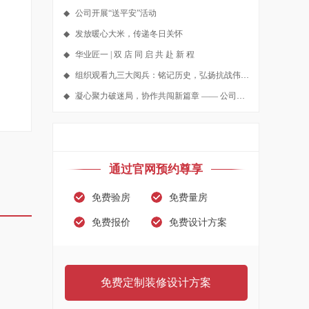
◆
公司开展“送平安”活动
◆
发放暖心大米，传递冬日关怀
◆
华业匠一 | 双 店 同 启 共 赴 新 程
◆
组织观看九三大阅兵：铭记历史，弘扬抗战伟大精神
◆
凝心聚力破迷局，协作共闯新篇章 —— 公司团建密室逃脱活动圆满落幕​
通过官网预约尊享
免费验房
免费量房
免费报价
免费设计方案
免费定制装修设计方案