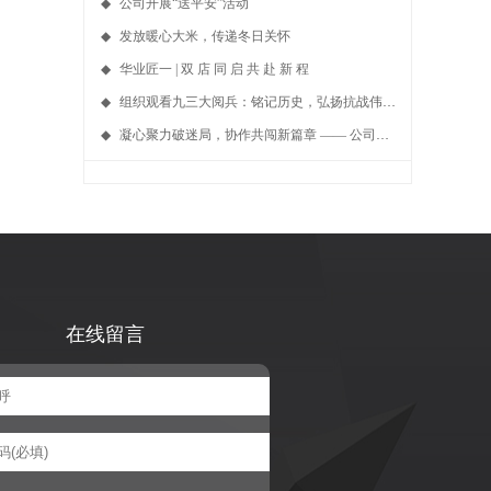
◆
公司开展“送平安”活动
◆
发放暖心大米，传递冬日关怀
◆
华业匠一 | 双 店 同 启 共 赴 新 程
◆
组织观看九三大阅兵：铭记历史，弘扬抗战伟大精神
◆
凝心聚力破迷局，协作共闯新篇章 —— 公司团建密室逃脱活动圆满落幕​
在线留言