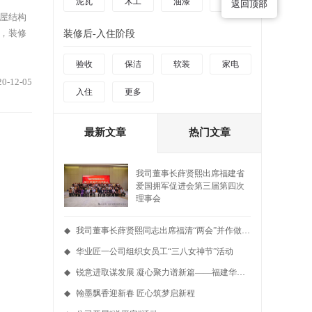
泥瓦
木工
油漆
更多
返回顶部
屋结构
，装修
装修后-入住阶段
验收
保洁
软装
家电
20-12-05
入住
更多
最新文章
热门文章
我司董事长薛贤熙出席福建省
爱国拥军促进会第三届第四次
理事会
◆
我司董事长薛贤熙同志出席福清“两会”并作做大会发言
◆
华业匠一公司组织女员工“三八女神节”活动
◆
锐意进取谋发展 凝心聚力谱新篇——福建华业匠一装饰设计工程有限公司2025年度工作总结会议暨2026年度工作安排圆满召开
◆
翰墨飘香迎新春 匠心筑梦启新程