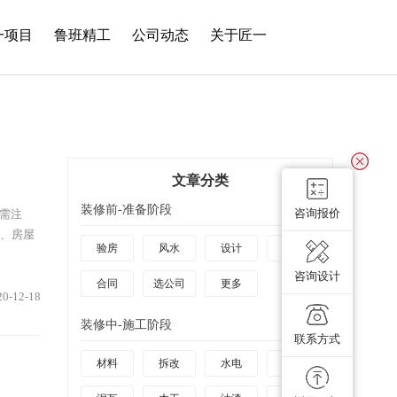
一项目
鲁班精工
公司动态
关于匠一
文章分类
装修前-准备阶段
咨询报价
需注
、房屋
验房
风水
设计
预算
咨询设计
合同
选公司
更多
20-12-18
装修中-施工阶段
联系方式
材料
拆改
水电
防水